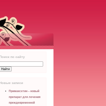
Поиск по сайту
Новые записи
Примаксетин – новый
препарат для лечения
преждевременной