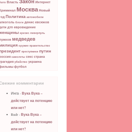
Закон
Власть
Интернет
Авто
Москва
Криминал
Новый
Политика
год
автомобили
алкоголь
денис евсюков
блоги
дети
дтп
евровидение
женщины
кризис
ливерпуль
медведев
лужков
милиция
оружие
правительство
президент
путин
преступники
россия
секс
страна
самолеты
трагедия
украина
убийство
фильмы
футбол
Свежие комментарии
Вука Вука –
Инга -
действует на потенцию
или нет?
Вука Вука –
Rudr
-
действует на потенцию
или нет?