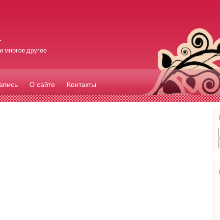
а
и многое другое
запись
О сайте
Контакты